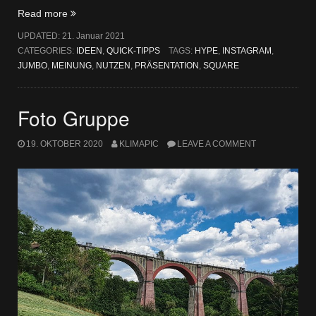
„Hype
Read more
um
UPDATED:
21. Januar 2021
Jumbo-
CATEGORIES:
IDEEN
,
QUICK-TIPPS
TAGS:
HYPE
,
INSTAGRAM
,
Big-
JUMBO
,
MEINUNG
,
NUTZEN
,
PRÄSENTATION
,
SQUARE
Square“
Foto Gruppe
19. OKTOBER 2020
KLIMAPIC
LEAVE A COMMENT