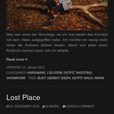
Dies war eines der Shootings, wo ich mal wieder das Konzept
mit dem Video aufgegriffen habe. Ich möchte ein wenig mehr
hinter die Kulissen blicken lassen, damit sich jeder einen
Eindruck machen kann, wie ich arbeite.
„Herbst
Read more
Shooting
UPDATED:
21. Januar 2021
mit
CATEGORIES:
HARDWARE
,
LOCATION
,
OUTFIT
,
SHOOTING
,
Aliena“
SHOWROOM
TAGS:
BUNT
,
HERBST
,
IDEEN
,
OUTFIT
,
WALD
,
WARM
Lost Place
15. DEZEMBER 2020
KLIMAPIC
LEAVE A COMMENT