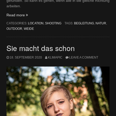
gefunden. So kann es gehen, wenn alle in die gleiche Richtung
arbeiten.
„Nicht
Read more
nur
CATEGORIES:
LOCATION
,
SHOOTING
TAGS:
BEGLEITUNG
,
NATUR
,
die
OUTDOOR
,
WEIDE
Begleitung“
Sie macht das schon
18. SEPTEMBER 2020
KLIMAPIC
LEAVE A COMMENT