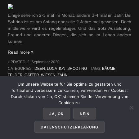
Einige sehe ich 2-3 mal im Monat, andere 3-4 mal im Jahr. Bei
Sabrina ist es am Anfang eher alle 2 Jahre mal gewesen. Doch
mittlerweile wird es regelmäßiger. Und das trotz Ausbildung,
Freund und anderen Dingen, die sich so im Leben ändern
können.
„Regelmäßig
Read more
ist
UPDATED:
2. September 2020
anders“
CATEGORIES:
IDEEN
,
LOCATION
,
SHOOTING
TAGS:
BÄUME
,
FELDER
,
GATTER
,
WIESEN
,
ZAUN
Um unsere Webseite für Sie optimal zu gestalten und
fortlaufend verbessern zu können, verwenden wir Cookies.
1A Start
Durch klicken von "Ja, OK" stimmen Sie der Verwendung von
Cookies zu.
1. SEPTEMBER 2020
KLIMAPIC
LEAVE A COMMENT
JA, OK
NEIN
DATENSCHUTZERKLÄRUNG
Was soll ich sagen? Ich bin mal wieder begeistert, wie gut eine
Zusammenarbeit starten kann, wenn alles so läuft, wie man es