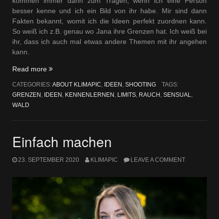
kommen immer dann zum Tragen, wenn ich eine Person
besser kenne und ich ein Bild von ihr habe. Mir sind dann
Fakten bekannt, womit ich die Ideen perfekt zuordnen kann.
So weiß ich z.B. genau wo Jana ihre Grenzen hat. Ich weiß bei
ihr, dass ich auch mal etwas andere Themen mit ihr angehen
kann.
„Ideen
Read more
umsetzen“
CATEGORIES:
ABOUT KLIMAPIC
,
IDEEN
,
SHOOTING
TAGS:
GRENZEN
,
IDEEN
,
KENNENLERNEN
,
LIMITS
,
RAUCH
,
SENSUAL
,
WALD
Einfach machen
23. SEPTEMBER 2020
KLIMAPIC
LEAVE A COMMENT