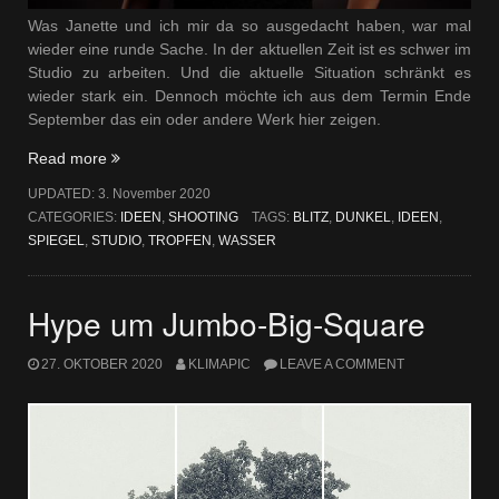
Was Janette und ich mir da so ausgedacht haben, war mal
wieder eine runde Sache. In der aktuellen Zeit ist es schwer im
Studio zu arbeiten. Und die aktuelle Situation schränkt es
wieder stark ein. Dennoch möchte ich aus dem Termin Ende
September das ein oder andere Werk hier zeigen.
„Spieglein
Read more
Spieglein“
UPDATED:
3. November 2020
CATEGORIES:
IDEEN
,
SHOOTING
TAGS:
BLITZ
,
DUNKEL
,
IDEEN
,
SPIEGEL
,
STUDIO
,
TROPFEN
,
WASSER
Hype um Jumbo-Big-Square
27. OKTOBER 2020
KLIMAPIC
LEAVE A COMMENT