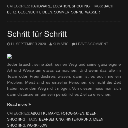
Bach“
CATEGORIES:
HARDWARE
,
LOCATION
,
SHOOTING
TAGS:
BACH
,
BLITZ
,
GEGENLICHT
,
IDEEN
,
SOMMER
,
SONNE
,
WASSER
Schritt für Schritt
11. SEPTEMBER 2020
KLIMAPIC
LEAVE A COMMENT
Jeder braucht seine Zeit, seinen Weg und seine ganz eigene
Art und Weise um etwas zu machen. Und wenn das alle im
Team oder Freundeskreis wissen, dann ist es auch nie ein
Problem. Meist sind es einzelne Personen, die nicht die Zeit
haben oder den Weg nicht mögen. Von diesen muss man sich
dann distanzieren um sein persönliches Ziel zu erreichen.
„Schritt
Read more
für
CATEGORIES:
ABOUT KLIMAPIC
,
FOTOGRAFEN
,
IDEEN
,
Schritt“
SHOOTING
TAGS:
BEARBEITUNG
,
HINTERGRUND
,
IDEEN
,
SHOOTING
,
WORKFLOW