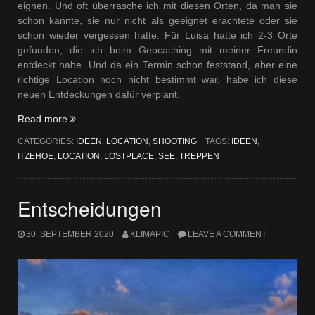
eignen. Und oft überrasche ich mit diesen Orten, da man sie
schon kannte, sie nur nicht als geeignet erachtete oder sie
schon wieder vergessen hatte. Für Luisa hatte ich 2-3 Orte
gefunden, die ich beim Geocaching mit meiner Freundin
entdeckt habe. Und da ein Termin schon feststand, aber eine
richtige Location noch nicht bestimmt war, habe ich diese
neuen Entdeckungen dafür verplant.
„In
Read more
der
CATEGORIES:
IDEEN
,
LOCATION
,
SHOOTING
TAGS:
IDEEN
,
Stadt“
ITZEHOE
,
LOCATION
,
LOSTPLACE
,
SEE
,
TREPPEN
Entscheidungen
30. SEPTEMBER 2020
KLIMAPIC
LEAVE A COMMENT