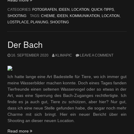
Chemie“
CATEGORIES:
FOTOGRAFEN
,
IDEEN
,
LOCATION
,
QUICK-TIPPS
,
SHOOTING
TAGS:
CHEMIE
,
IDEEN
,
KOMMUNIKATION
,
LOCATION
,
LOSTPLACE
,
PLANUNG
,
SHOOTING
Der Bach
16. SEPTEMBER 2020
KLIMAPIC
LEAVE A COMMENT
Ich hatte lange eine Art Badestelle für Tiere, wo ich immer gut
meine Wasserbilder machen konnte. Doch eines Tages fanden
Tierfreunde einen seltenen Wasservogel oder so etwas in der
Art, was eine Sperrung des Bach-Zuganges rechtfertigte. Ich
finde es ja auch gut, Tiere zu schützen, aber hier? Nur gut,
dass ich eine neue Stelle gefunden habe, die sogar noch mehr
Charme mit sich bringt. Hier ein neuer Bericht über ein
Shooting an dieser neuen Location.
„Der
Read more