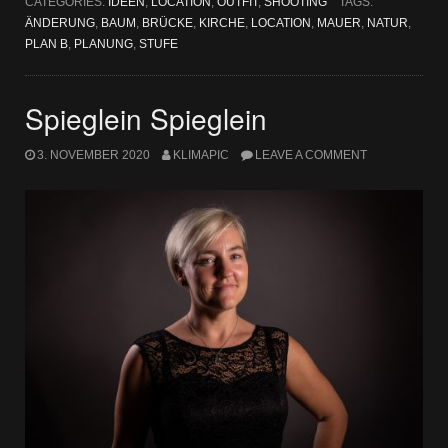
CATEGORIES:
IDEEN
,
LOCATION
,
OUTFIT
,
SHOOTING
TAGS:
ÄNDERUNG
,
BAUM
,
BRÜCKE
,
KIRCHE
,
LOCATION
,
MAUER
,
NATUR
,
PLAN B
,
PLANUNG
,
STUFE
Spieglein Spieglein
3. NOVEMBER 2020
KLIMAPIC
LEAVE A COMMENT