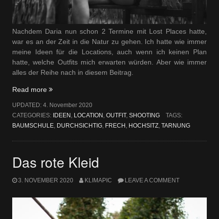
Nachdem Daria nun schon 2 Termine mit Lost Places hatte,
war es an der Zeit in die Natur zu gehen. Ich hatte wie immer
meine Ideen für die Locations, auch wenn ich keinen Plan
hatte, welche Outfits mich erwarten würden. Aber wie immer
alles der Reihe nach in diesem Beitrag.
„Ab
Read more
in
UPDATED:
4. November 2020
die
CATEGORIES:
IDEEN
,
LOCATION
,
OUTFIT
,
SHOOTING
TAGS:
Natur“
BAUMSCHULE
,
DURCHSICHTIG
,
FRECH
,
HOCHSITZ
,
TARNUNG
Das rote Kleid
3. NOVEMBER 2020
KLIMAPIC
LEAVE A COMMENT