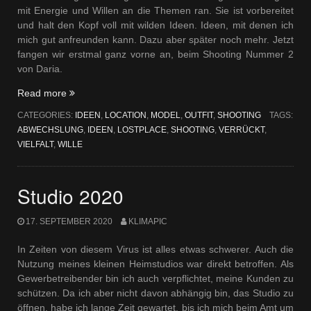
mit Energie und Willen an die Themen ran. Sie ist vorbereitet
und halt den Kopf voll mit wilden Ideen. Ideen, mit denen ich
mich gut anfreunden kann. Dazu aber später noch mehr. Jetzt
fangen wir erstmal ganz vorne an, beim Shooting Nummer 2
von Daria.
„Sie
Read more
macht
CATEGORIES:
IDEEN
,
LOCATION
,
MODEL
,
OUTFIT
,
SHOOTING
TAGS:
das
ABWECHSLUNG
,
IDEEN
,
LOSTPLACE
,
SHOOTING
,
VERRÜCKT
,
schon“
VIELFALT
,
WILLE
Studio 2020
17. SEPTEMBER 2020
KLIMAPIC
In Zeiten von diesem Virus ist alles etwas schwerer. Auch die
Nutzung meines kleinen Heimstudios war direkt betroffen. Als
Gewerbetreibender bin ich auch verpflichtet, meine Kunden zu
schützen. Da ich aber nicht davon abhängig bin, das Studio zu
öffnen, habe ich lange Zeit gewartet, bis ich mich beim Amt um