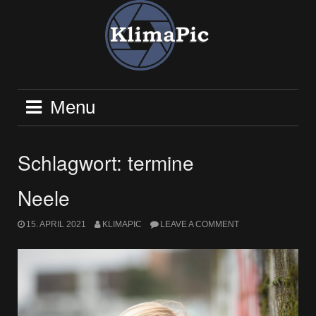
Skip
to
content
Menu
Schlagwort:
termine
Neele
15. APRIL 2021
KLIMAPIC
LEAVE A COMMENT