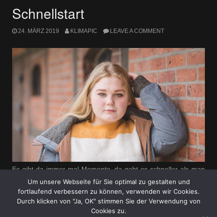
Schnellstart
24. MÄRZ 2019
KLIMAPIC
LEAVE A COMMENT
Es gibt da immer mal Momente, da geht es schneller als man
sich das vorgestellt hatte. Und kaum hat man sich umgesehen,
Um unsere Webseite für Sie optimal zu gestalten und
ist auch schon ein weiterer Termin erledigt.
fortlaufend verbessern zu können, verwenden wir Cookies.
Durch klicken von "Ja, OK" stimmen Sie der Verwendung von
„Schnellstart“
Read more
Cookies zu.