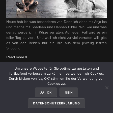
Heute hab ich was besonderes vor. Denn ich ziehe mit Anja los
und mache mit Sharleen und Hannah Bilder. Wo, wie und was
genau werde ich in Kürze verraten. Auf jeden Fall wird es ein
toller Tag zu viert. Und weil ich nicht zu viel verraten will, gibt
es von den Beiden nur ein Bild aus dem jeweilig letzten
Shooting.
„Das
Read more
doppelte
UPDATED:
4. August 2019
Lottchen“
Um unsere Webseite für Sie optimal zu gestalten und
CATEGORIES:
SHOWROOM
TAGS:
BRÜCKE
,
DOPPEL
,
DUO
,
fortlaufend verbessern zu können, verwenden wir Cookies.
SHOOTING
,
SONNTAG
,
TEAMKLIMAPIC
,
WASSER
Durch klicken von "Ja, OK" stimmen Sie der Verwendung von
Cookies zu.
JA, OK
NEIN
DATENSCHUTZERKLÄRUNG