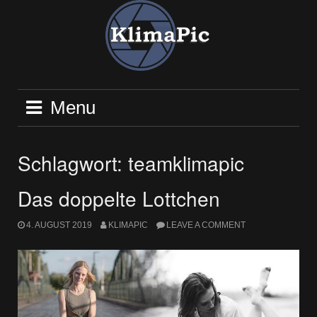
Skip
to
content
Menu
Schlagwort:
teamklimapic
Das doppelte Lottchen
4. AUGUST 2019
KLIMAPIC
LEAVE A COMMENT