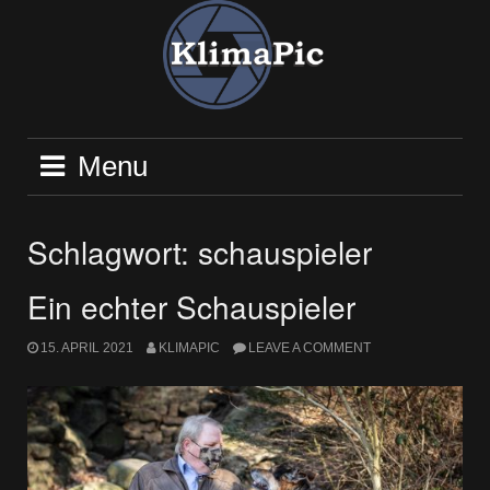
Skip
to
content
Menu
Schlagwort:
schauspieler
Ein echter Schauspieler
15. APRIL 2021
KLIMAPIC
LEAVE A COMMENT