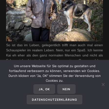
So ist das im Leben, gelegentlich trifft man auch mal einen
Schauspieler im realem Leben. Nein, nur ein Spaß. Ich kenne
Kai eh eher als den ganz normalen Menschen und nicht als
Schauspieler. Liegt aber evtl auch an seinem Genre, welches
er dann als Schauspieler spielt.
Um unsere Webseite für Sie optimal zu gestalten und
fortlaufend verbessern zu können, verwenden wir Cookies.
„Ein
Read more
Durch klicken von "Ja, OK" stimmen Sie der Verwendung von
echter
Cookies zu.
UPDATED:
17. Januar 2024
Schauspieler“
CATEGORIES:
SHOOTING
,
SHOWROOM
TAGS:
HUND
,
JA, OK
NEIN
SCHAUSPIELER
,
SEDCARD
,
WALD
DATENSCHUTZERKLÄRUNG