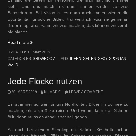
sieht. Und das macht es dann immer wieder zu was
Besonderem. Bei Vivian ist es dann auch immer wieder die
Spontanität für solche Bilder. Klar weiß ich, was sie gerne an
Bilder mag, aber wann wir was machen, das können wir vorab
nie planen.
„Andere
Read more
Seiten“
UPDATED:
31. März 2019
CATEGORIES:
SHOWROOM
TAGS:
IDEEN
,
SEITEN
,
SEXY
,
SPONTAN
,
WALD
Jede Flocke nutzen
20. MÄRZ 2019
KLIMAPIC
LEAVE A COMMENT
Es ist immer schwer für uns Nordlichter, Bilder im Schnee zu
machen, ohne groß zu reisen. Und wenn dann der Schnee
fällt, dann muss es absolut schnell gehen.
So auch bei diesem Shooting mit Natalie. Sie hatte schon