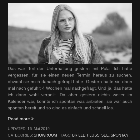
Das war Teil der Unterhaltung gestern mit Pola. Ich hatte
vergessen, für sie einen neuen Termin heraus zu suchen,
obwohl sie mich danach gefragt hatte. Gestern hatte sie dann
mal nach gefühlt 4 Wochen mal nachgefragt. Und ja, das hatte
ich dann wohl verpeilt. Da aber gestern nichts weiter im
Kalender war, konnte ich spontan was anbieten, sie war auch
spontan bereit und so ging es einfach und schnell los.
„Jetzt?
Read more
Oder
UPDATED:
16. Mai 2019
zu
CATEGORIES:
SHOWROOM
TAGS:
BRILLE
,
FLUSS
,
SEE
,
SPONTAN
,
spontan?“