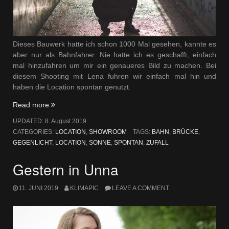
Dieses Bauwerk hatte ich schon 1000 Mal gesehen, kannte es
aber nur als Bahnfahrer. Nie hatte ich es geschafft, einfach
mal hinzufahren um mir ein genaueres Bild zu machen. Bei
diesem Shooting mit Lena fuhren wir einfach mal hin und
haben die Location spontan genutzt.
„Die
Read more
Brücke“
UPDATED:
8. August 2019
CATEGORIES:
LOCATION
,
SHOWROOM
TAGS:
BAHN
,
BRÜCKE
,
GEGENLICHT
,
LOCATION
,
SONNE
,
SPONTAN
,
ZUFALL
Gestern in Unna
11. JUNI 2019
KLIMAPIC
LEAVE A COMMENT