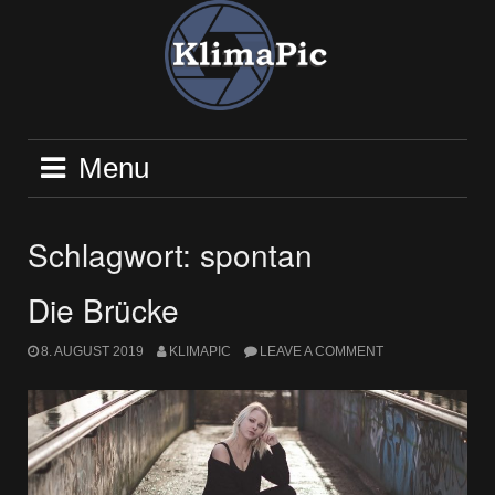
Skip
to
content
Menu
Schlagwort:
spontan
Die Brücke
8. AUGUST 2019
KLIMAPIC
LEAVE A COMMENT