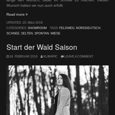
lange den Wunsch, Bilder im Schnee zu machen. Diesen
Wunsch haben wir nun auch erfüllt.
„Jede
Read more
Flocke
UPDATED:
20. März 2019
nutzen“
CATEGORIES:
SHOWROOM
TAGS:
FELDWEG
,
NORDDEUTSCH
,
SCHNEE
,
SELTEN
,
SPONTAN
,
WIESE
Start der Wald Saison
16. FEBRUAR 2019
KLIMAPIC
LEAVE A COMMENT