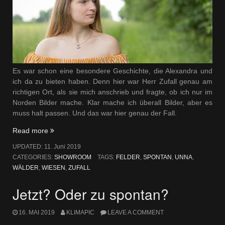
Es war schon eine besondere Geschichte, die Alexandra und
ich da zu bieten haben. Denn hier war Herr Zufall genau am
richtigen Ort, als sie mich anschrieb und fragte, ob ich nur im
Norden Bilder mache. Klar mache ich überall Bilder, aber es
muss halt passen. Und das war hier genau der Fall.
„Gestern
Read more
in
UPDATED:
11. Juni 2019
Unna“
CATEGORIES:
SHOWROOM
TAGS:
FELDER
,
SPONTAN
,
UNNA
,
WÄLDER
,
WIESEN
,
ZUFALL
Jetzt? Oder zu spontan?
16. MAI 2019
KLIMAPIC
LEAVE A COMMENT