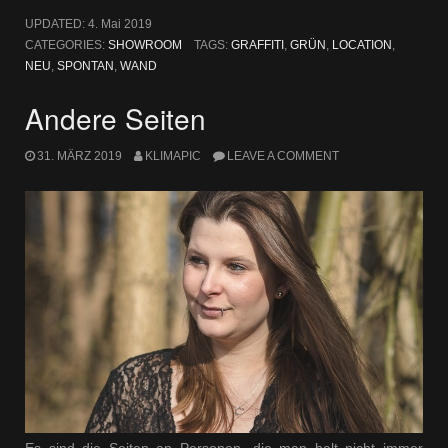
UPDATED:
4. Mai 2019
CATEGORIES:
SHOWROOM
TAGS:
GRAFFITI
,
GRÜN
,
LOCATION
,
NEU
,
SPONTAN
,
WAND
Andere Seiten
31. MÄRZ 2019
KLIMAPIC
LEAVE A COMMENT
Es sind die Seiten an Personen, die man halt nicht immer